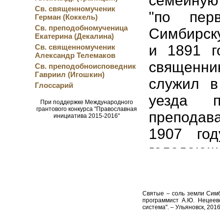
семейную
Св. священномученик
"по пер
Герман (Коккель)
Св. преподобномученица
Симбирс
Екатерина (Декалина)
и 1891 
Св. священномученик
Александр Телемаков
священни
Св. преподобноисповедник
Гавриил (Игошкин)
служил в
Глоссарий
уезда п
При поддержке Международного
грантового конкурса "Православная
препода
инициатива 2015-2016"
1907 го
голодаю
благодар
В 1908 
Святые – соль земли Симби
Сенгилее
программист А.Ю. Нецеев
система". – Ульяновск, 2016
священник