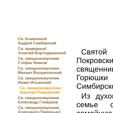
Перейти к основному содержанию
Св. блаженный
Андрей Симбирский
Св. праведный
Святой
Алексий Бортсурманский
Св. священномученик
Покров
Стефан Немков
священни
Св. священномученик
Михаил Воскресенский
Горюшки
Св. священномученик
Иоанн Ильинский
Симбирско
Св. священномученик
Николай Покровский
Из духо
Св. священномученик
Александр Гневушев
семье с
Св. священномученик
Александр (Трапицын)