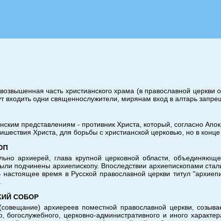
 возвышенная часть христианского храма (в православной церкви
ут входить одни священнослужители, мирянам вход в алтарь запре
нским представлениям - противник Христа, который, согласно Апо
ришествия Христа, для борьбы с христианской церковью, но в конц
ОП
льно архиерей, глава крупной церковной области, объединяющ
ыли подчинены архиепископу. Впоследствии архиепископами ста
 настоящее время в Русской православной церкви титул "архиепи
.
КИЙ СОБОР
(совещание) архиереев поместной православной церкви, созыв
о, богослужебного, церковно-административного и иного характер