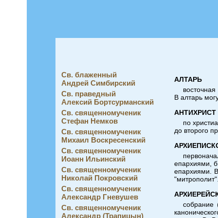
Перейти к основному содержанию
Св. блаженный
АЛТАРЬ
Андрей Симбирский
восточная
Св. праведный
В алтарь мог
Алексий Бортсурманский
Св. священномученик
АНТИХРИСТ
Стефан Немков
по христиа
до второго п
Св. священномученик
Михаил Воскресенский
АРХИЕПИСК
Св. священномученик
первонача
Иоанн Ильинский
епархиями, б
Св. священномученик
епархиями. В
Николай Покровский
"митрополит"
Св. священномученик
АРХИЕРЕЙС
Александр Гневушев
собрание 
Св. священномученик
каноническог
Александр (Трапицын)