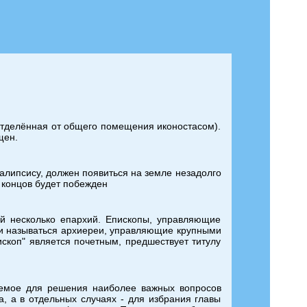
 отделённая от общего помещения иконостасом).
щен.
калипсису, должен появиться на земле незадолго
е концов будет побежден
ей несколько епархий. Епископы, управляющие
ли называться архиереи, управляющие крупными
скоп" является почетным, предшествует титулу
аемое для решения наиболее важных вопросов
а, а в отдельных случаях - для избрания главы