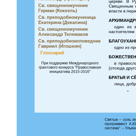
церкви. В Р
Св. священномученик
Священным с
Герман (Коккель)
власти в пер
Св. преподобномученица
АРХИМАНДР
Екатерина (Декалина)
один из 
Св. священномученик
настоятелям 
Александр Телемаков
Св. преподобноисповедник
БЛАГОУХАН
Гавриил (Игошкин)
одно из п
Глоссарий
БОЖЕСТВЕН
в правосл
При поддержке Международного
грантового конкурса "Православная
(отсюда друг
инициатива 2015-2016"
БРАТЬЯ И 
лица, доб
ВИКАРИЙ
(от лат. –
ВОЗДВИЖЕ
в правосл
Святые – соль зе
сентября в 
программист А.Ю
Христос).
система". – Ульян
ВСЕНОЩНА