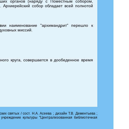
сших органов (наряду с Поместным собором,
. Архиерейский собор обладает всей полнотой
вии наименование "архимандрит" перешло к
духовных миссий.
чного круга, совершается в дообеденное время
у в делах управления епархией.
творящего Креста Господня; отмечается 14 (27)
х святых / сост. Н.А. Асеева ; дизайн Т.В. Дементьева ;
салима креста, на котором был распят Иисус
 учреждение культуры "Централизованная библиотечная