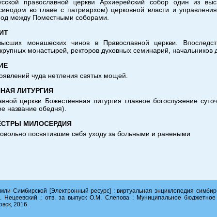
усской православной церкви Архиерейский собор один из вы
инодом во главе с патриархом) церковной власти и управления
иод между Поместными соборами.
ИТ
высших монашеских чинов в Православной церкви. Впоследст
крупных монастырей, ректоров духовных семинарий, начальников 
ИЕ
роявлений чуда нетления святых мощей.
НАЯ ЛИТУРГИЯ
авной церкви Божественная литургия главное богослужение суто
ое название обедня).
СЁСТРЫ МИЛОСЕРДИЯ
ровольно посвятившие себя уходу за больными и ранеными
 заместитель) – епископ, помогающий архиепископу или митрополит
НИЕ
авной церкви: один из двунадесятых праздников (Воздвижение Живо
мли Симбирской [Электронный ресурс] : виртуальная энциклопедия симбирски
честь установления для поклонения на горе Голгофе близ Иеру
. Нецеевский ; отв. за выпуск О.М. Слепова ; Муниципальное бюджетное
овск, 2016.
Я