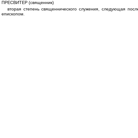
Перейти к основному содержанию
ПРЕСВИТЕР (священник)
вторая степень священнического служения, следующая посл
епископом.