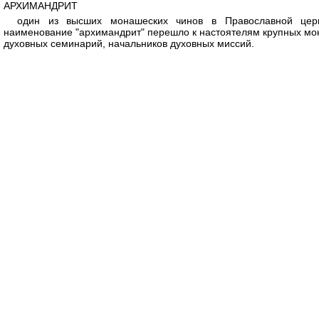
Перейти к основному содержанию
АРХИМАНДРИТ
один из высших монашеских чинов в Православной церк
наименование "архимандрит" перешло к настоятелям крупных мо
духовных семинарий, начальников духовных миссий.